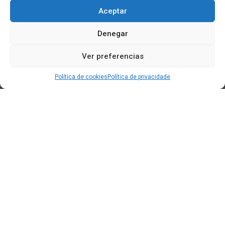
Aceptar
Denegar
Ver preferencias
Política de cookies
Política de privacidade
Edificio CEM (Centro de Emprendemento) - Cidade da
Cultura
15707 Gaias - Santiago de Compostela
Horario de oficina:
[L-X] 8:30h - 14:30h | 15:00h - 17:00h
[V] 8:00h - 15:00h