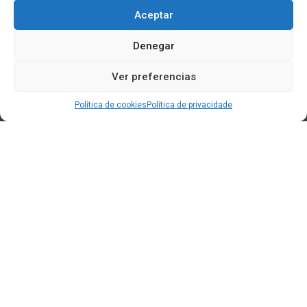
Aceptar
Denegar
Ver preferencias
Política de cookies
Política de privacidade
Edificio CEM (Centro de Emprendemento) - Cidade da
Cultura
15707 Gaias - Santiago de Compostela
Horario de oficina:
[L-X] 8:30h - 14:30h | 15:00h - 17:00h
[V] 8:00h - 15:00h