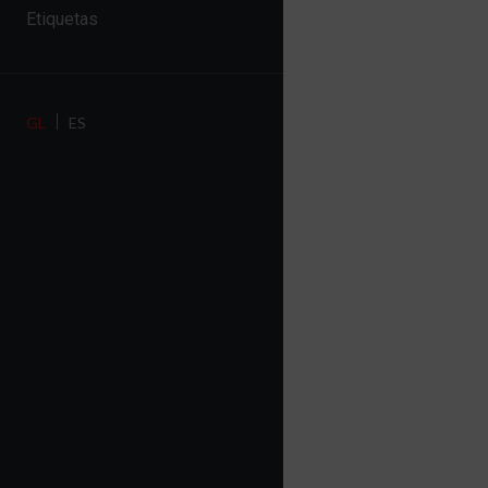
Etiquetas
GL
ES