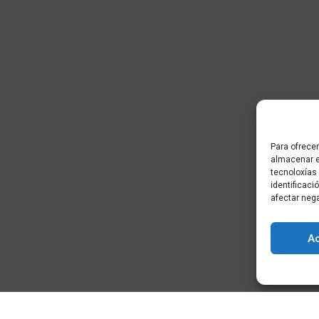
Para ofrecer
almacenar e
tecnoloxías
identificaci
afectar neg
A
) - Cidade da
+34 881 939 651