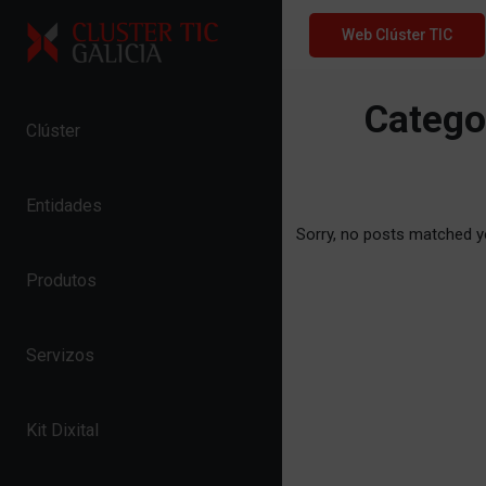
Skip to content
Web Clúster TIC
Catego
Clúster
Entidades
Sorry, no posts matched yo
Produtos
Servizos
Kit Dixital