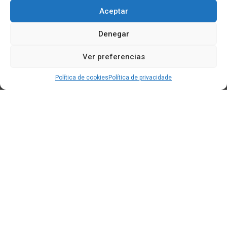
Aceptar
Denegar
Ver preferencias
Política de cookies
Política de privacidade
Edificio CEM (Centro de Emprendemento) - Cidade da
Cultura
15707 Gaias - Santiago de Compostela
Horario de oficina:
[L-X] 8:30h - 14:30h | 15:00h - 17:00h
[V] 8:00h - 15:00h