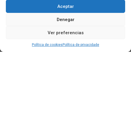
Aceptar
Denegar
Ver preferencias
Política de cookies
Política de privacidade
Edificio CEM (Centro de Emprendemento) - Cidade da
Cultura
15707 Gaias - Santiago de Compostela
Horario de oficina:
[L-X] 8:30h - 14:30h | 15:00h - 17:00h
[V] 8:00h - 15:00h