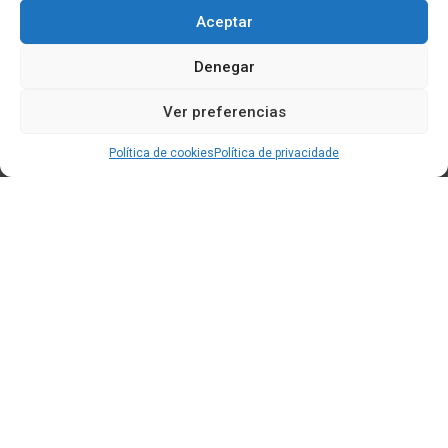
Aceptar
Denegar
Ver preferencias
Política de cookies
Política de privacidade
Edificio CEM (Centro de Emprendemento) - Cidade da
Cultura
15707 Gaias - Santiago de Compostela
Horario de oficina:
[L-X] 8:30h - 14:30h | 15:00h - 17:00h
[V] 8:00h - 15:00h