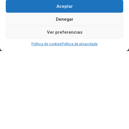
Aceptar
Denegar
Ver preferencias
Política de cookies
Política de privacidade
Edificio CEM (Centro de Emprendemento) - Cidade da
Cultura
15707 Gaias - Santiago de Compostela
Horario de oficina:
[L-X] 8:30h - 14:30h | 15:00h - 17:00h
[V] 8:00h - 15:00h