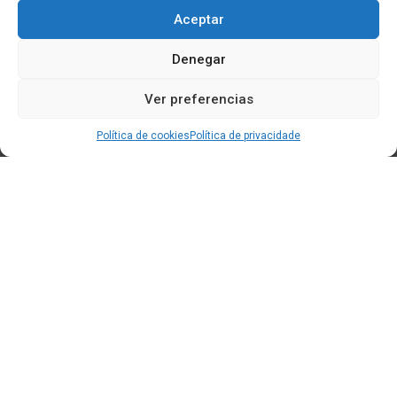
Aceptar
Denegar
Ver preferencias
Política de cookies
Política de privacidade
Edificio CEM (Centro de Emprendemento) - Cidade da
Cultura
15707 Gaias - Santiago de Compostela
Horario de oficina:
[L-X] 8:30h - 14:30h | 15:00h - 17:00h
[V] 8:00h - 15:00h