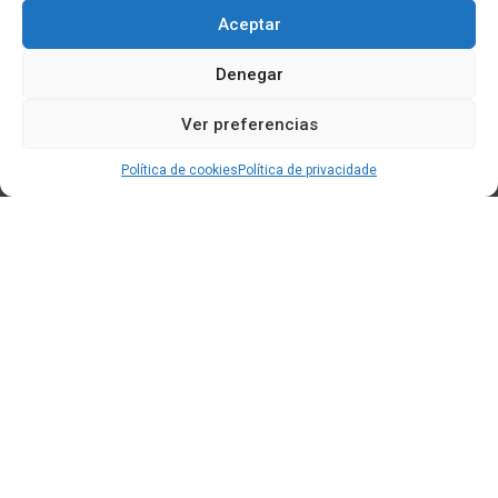
Aceptar
Denegar
Ver preferencias
Política de cookies
Política de privacidade
Edificio CEM (Centro de Emprendemento) - Cidade da
Cultura
15707 Gaias - Santiago de Compostela
Horario de oficina:
[L-X] 8:30h - 14:30h | 15:00h - 17:00h
[V] 8:00h - 15:00h