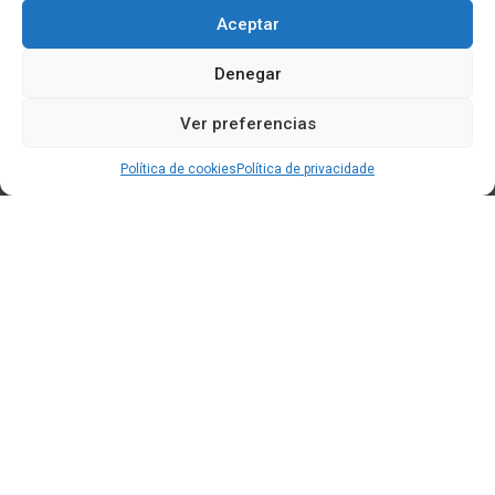
Aceptar
Denegar
Ver preferencias
Política de cookies
Política de privacidade
Edificio CEM (Centro de Emprendemento) - Cidade da
Cultura
15707 Gaias - Santiago de Compostela
Horario de oficina:
[L-X] 8:30h - 14:30h | 15:00h - 17:00h
[V] 8:00h - 15:00h