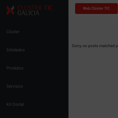
Skip to content
Web Clúster TIC
Clúster
Sorry, no posts matched yo
Entidades
Produtos
Servizos
Kit Dixital