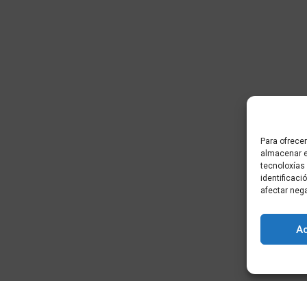
Para ofrecer
almacenar e
tecnoloxías
identificaci
afectar neg
A
) - Cidade da
+34 881 939 651