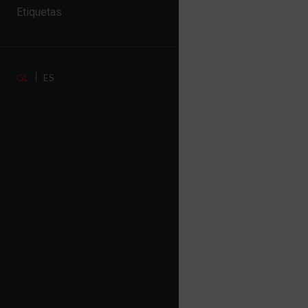
Etiquetas
GL
ES