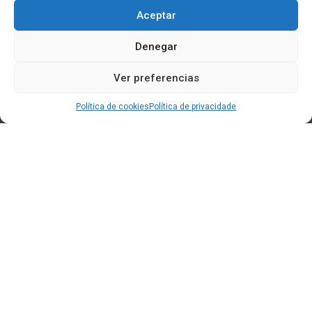
Aceptar
Denegar
Ver preferencias
Política de cookies
Política de privacidade
Edificio CEM (Centro de Emprendemento) - Cidade da
Cultura
15707 Gaias - Santiago de Compostela
Horario de oficina:
[L-X] 8:30h - 14:30h | 15:00h - 17:00h
[V] 8:00h - 15:00h