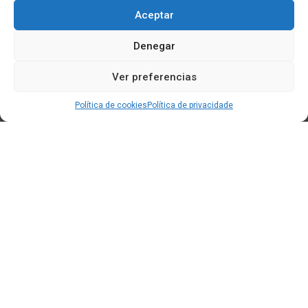
Aceptar
Denegar
Ver preferencias
Política de cookies
Política de privacidade
Edificio CEM (Centro de Emprendemento) - Cidade da
Cultura
15707 Gaias - Santiago de Compostela
Horario de oficina:
[L-X] 8:30h - 14:30h | 15:00h - 17:00h
[V] 8:00h - 15:00h