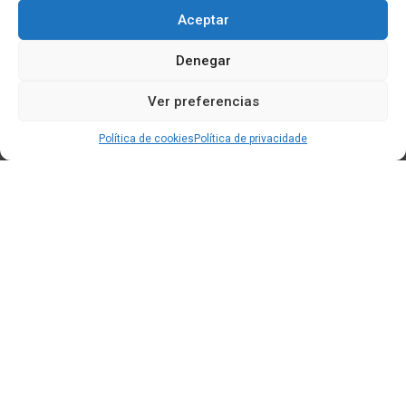
Aceptar
Denegar
Ver preferencias
Política de cookies
Política de privacidade
Edificio CEM (Centro de Emprendemento) - Cidade da
Cultura
15707 Gaias - Santiago de Compostela
Horario de oficina:
[L-X] 8:30h - 14:30h | 15:00h - 17:00h
[V] 8:00h - 15:00h