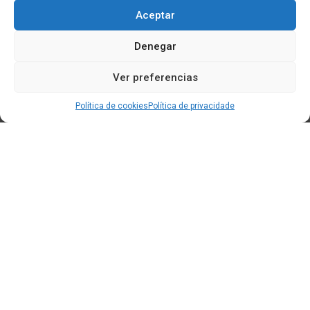
Aceptar
Denegar
Ver preferencias
Política de cookies
Política de privacidade
Edificio CEM (Centro de Emprendemento) - Cidade da
Cultura
15707 Gaias - Santiago de Compostela
Horario de oficina:
[L-X] 8:30h - 14:30h | 15:00h - 17:00h
[V] 8:00h - 15:00h