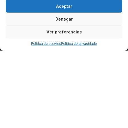
Aceptar
Denegar
Ver preferencias
Política de cookies
Política de privacidade
Edificio CEM (Centro de Emprendemento) - Cidade da
Cultura
15707 Gaias - Santiago de Compostela
Horario de oficina:
[L-X] 8:30h - 14:30h | 15:00h - 17:00h
[V] 8:00h - 15:00h