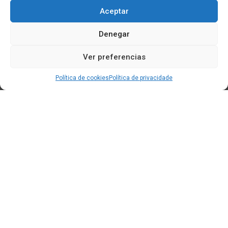
Aceptar
Denegar
Ver preferencias
Política de cookies
Política de privacidade
Edificio CEM (Centro de Emprendemento) - Cidade da
Cultura
15707 Gaias - Santiago de Compostela
Horario de oficina:
[L-X] 8:30h - 14:30h | 15:00h - 17:00h
[V] 8:00h - 15:00h