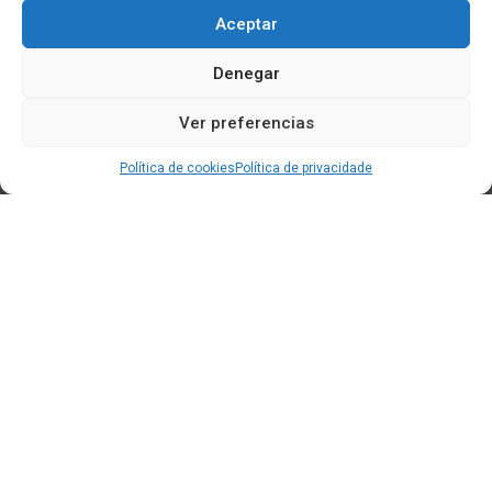
Aceptar
Denegar
Ver preferencias
Política de cookies
Política de privacidade
Edificio CEM (Centro de Emprendemento) - Cidade da
Cultura
15707 Gaias - Santiago de Compostela
Horario de oficina:
[L-X] 8:30h - 14:30h | 15:00h - 17:00h
[V] 8:00h - 15:00h