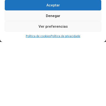
Aceptar
Denegar
Ver preferencias
Política de cookies
Política de privacidade
Edificio CEM (Centro de Emprendemento) - Cidade da
Cultura
15707 Gaias - Santiago de Compostela
Horario de oficina:
[L-X] 8:30h - 14:30h | 15:00h - 17:00h
[V] 8:00h - 15:00h