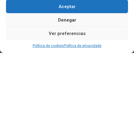
Aceptar
Denegar
Ver preferencias
Política de cookies
Política de privacidade
Edificio CEM (Centro de Emprendemento) - Cidade da
Cultura
15707 Gaias - Santiago de Compostela
Horario de oficina:
[L-X] 8:30h - 14:30h | 15:00h - 17:00h
[V] 8:00h - 15:00h