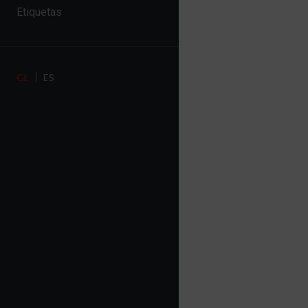
Etiquetas
GL
ES