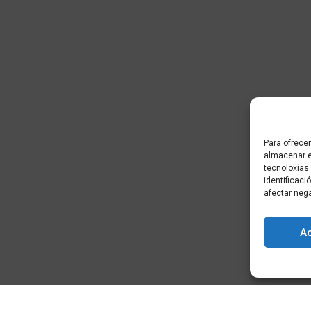
Para ofrecer
almacenar e
tecnoloxías
identificaci
afectar neg
A
) - Cidade da
+34 881 939 651