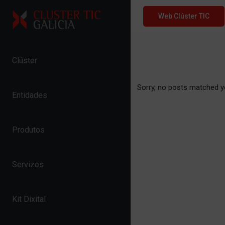
Skip to content
Web Clúster TIC
Clúster
Sorry, no posts matched yo
Entidades
Produtos
Servizos
Kit Dixital