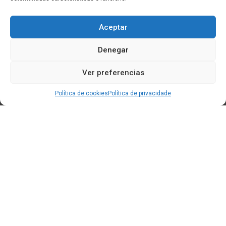
Aceptar
Denegar
Ver preferencias
Política de cookies
Política de privacidade
Edificio CEM (Centro de Emprendemento) - Cidade da
Cultura
15707 Gaias - Santiago de Compostela
Horario de oficina: