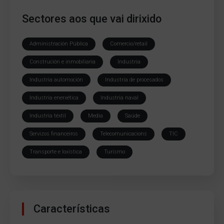
Sectores aos que vai dirixido
Administración Pública
Comercio/retail
Construción e inmobiliaria
Industria
Industria automoción
Industria de procesados
Industria enerxética
Industria naval
Industria téxtil
Media
Saúde
Servizos financeiros
Telecomunicacions
TIC
Transporte e loxística
Turismo
Características