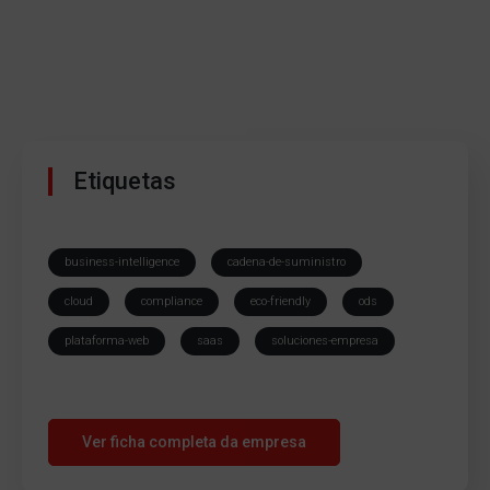
Etiquetas
business-intelligence
cadena-de-suministro
cloud
compliance
eco-friendly
ods
plataforma-web
saas
soluciones-empresa
Ver ficha completa da empresa