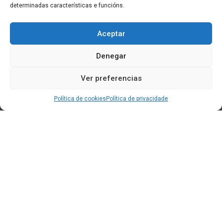
determinadas características e funcións.
Aceptar
Denegar
Ver preferencias
Política de cookies
Política de privacidade
Edificio CEM (Centro de Emprendemento) - Cidade da
Cultura
15707 Gaias - Santiago de Compostela
Horario de oficina: