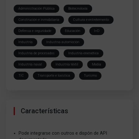
Administración Pública
Biotecnoloxía
Construción e inmobiliaria
Cultura e entretemento
Defensa e seguridade
Educación
I+D
Industria
Industria automoción
Industria de procesados
Industria enerxética
Industria naval
Industria téxtil
Media
TIC
Transporte e loxística
Turismo
Características
Pode integrarse con outros e dispón de API