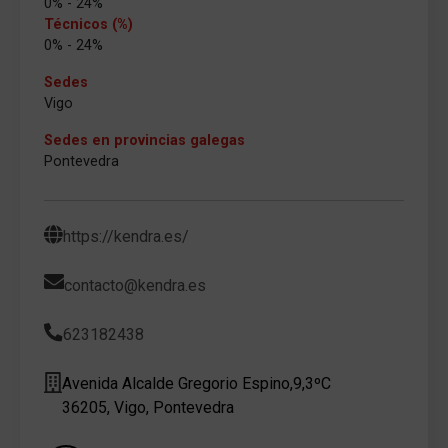
0% - 24%
Técnicos (%)
0% - 24%
Sedes
Vigo
Sedes en provincias galegas
Pontevedra
https://kendra.es/
contacto@kendra.es
623182438
Avenida Alcalde Gregorio Espino,9,3ºC
36205, Vigo, Pontevedra