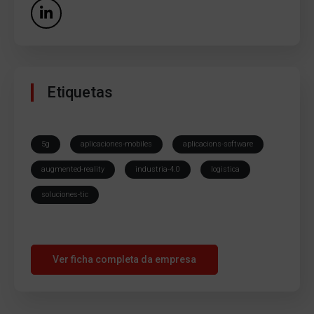
Etiquetas
5g
aplicaciones-mobiles
aplicacions-software
augmented-reality
industria-4.0
logistica
soluciones-tic
Ver ficha completa da empresa