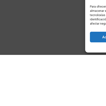
Para ofrecer
almacenar e
tecnoloxías
identificaci
afectar neg
A
) - Cidade da
+34 881 939 651
info@clusterticgalicia.com