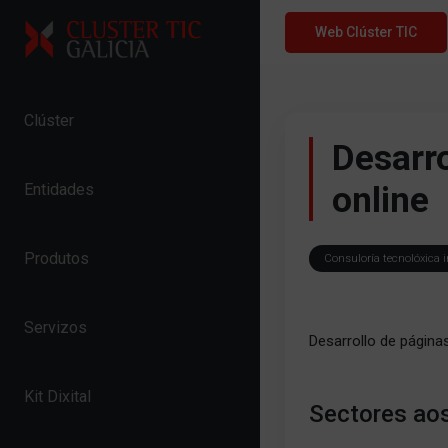
Skip to content
Web Clúster TIC
Clúster
Desarr
online
Entidades
Produtos
Consuloría tecnolóxica i
Servizos
Desarrollo de página
Kit Dixital
Sectores aos