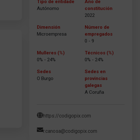
Tipo de entidade
Ano de
Autónomo
constitución
2022
Dimensión
Número de
Microempresa
empregados
0 - 9
Mulleres (%)
Técnicos (%)
0% - 24%
0% - 24%
Sedes
Sedes en
O Burgo
provincias
galegas
A Coruña
https://codigopix.com
r.canosa@codigopix.com