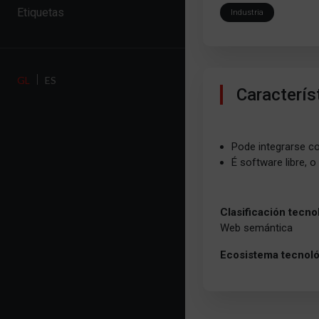
Etiquetas
Industria
GL
ES
Caracterís
Pode integrarse c
É software libre, 
Clasificación tecno
Web semántica
Ecosistema tecnol