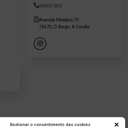
686031802
Avenida Ribados,19
15670, O Burgo, A Coruña
Xestionar o consentimento das cookies