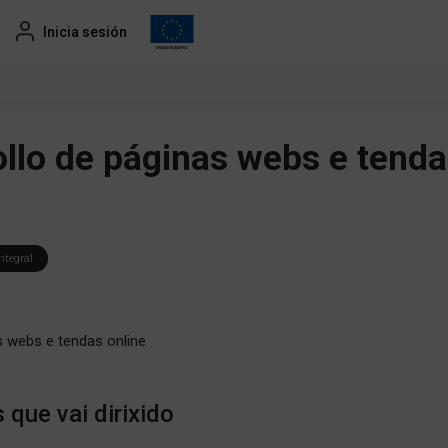
Inicia sesión
ollo de páginas webs e tend
ntegral
s webs e tendas online
 que vai dirixido