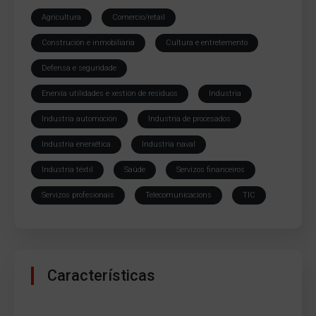
Agricultura
Comercio/retail
Construción e inmobiliaria
Cultura e entretemento
Defensa e seguridade
Enerxía utilidades e xestión de residuos
Industria
Industria automoción
Industria de procesados
Industria enerxética
Industria naval
Industria téxtil
Saúde
Servizos financeiros
Servizos profesionais
Telecomunicacions
TIC
Características