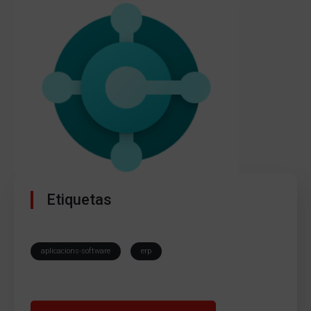
Etiquetas
aplicacions-software
erp