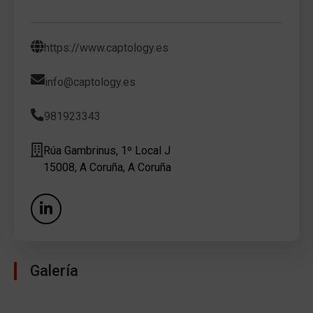
https://www.captology.es
info@captology.es
981923343
Rúa Gambrinus, 1º Local J
15008, A Coruña, A Coruña
Galería