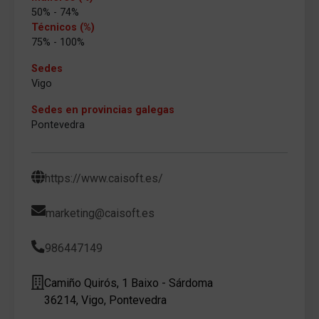
50% - 74%
Técnicos (%)
75% - 100%
Sedes
Vigo
Sedes en provincias galegas
Pontevedra
https://www.caisoft.es/
marketing@caisoft.es
986447149
Camiño Quirós, 1 Baixo - Sárdoma
36214, Vigo, Pontevedra