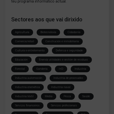
teu programa informático actual.
Sectores aos que vai dirixido
Agricultura
Biotecnoloxía
Cidadanía
Comercio/retail
Construción e inmobiliaria
Cultura e entretemento
Defensa e seguridade
Educación
Enerxía utilidades e xestión de residuos
Forestal
Gandería
I+D
Industria
Industria automoción
Industria de procesados
Industria enerxética
Industria naval
Industria téxtil
Media
Pesca
Saúde
Servizos financeiros
Servizos profesionais