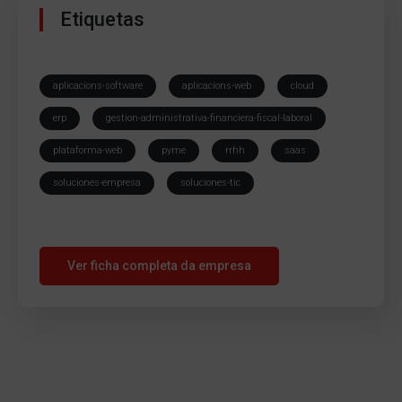
Etiquetas
aplicacions-software
aplicacions-web
cloud
erp
gestion-administrativa-financiera-fiscal-laboral
plataforma-web
pyme
rrhh
saas
soluciones-empresa
soluciones-tic
Ver ficha completa da empresa