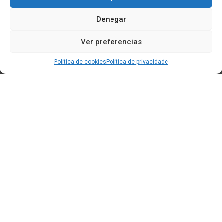
Denegar
Ver preferencias
Política de cookies
Política de privacidade
Edificio CEM (Centro de Emprendemento) - Cidade da
Cultura
15707 Gaias - Santiago de Compostela
Horario de oficina:
[L-X] 8:30h - 14:30h | 15:00h - 17:00h
[V] 8:00h - 15:00h