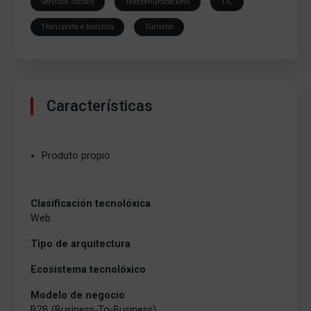
Servizos sociais
Telecomunicacions
TIC
Transporte e loxística
Turismo
Características
Produto propio
Clasificación tecnolóxica
Web
Tipo de arquitectura
Ecosistema tecnolóxico
Modelo de negocio
B2B (Business-To-Business)