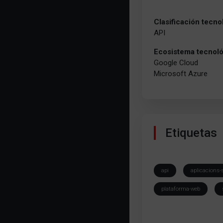
Clasificación tecno
API
Ecosistema tecnol
Google Cloud
Microsoft Azure
Etiquetas
api
aplicacions-
plataforma-web