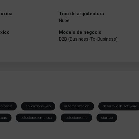
lóxica
Tipo de arquitectura
Nube
óxico
Modelo de negocio
B2B (Business-To-Business)
software
aplicacions-web
automatizacion
desarrollo-de-software
saas
soluciones-empresa
soluciones-tic
startup