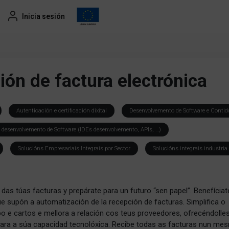
Inicia sesión
ón de factura electrónica
Autenticación e certificación dixital
Desenvolvemento de Software e Contid
 desenvolvemento de Software (IDEs desenvolvemento, APIs, …)
Solucións Empresariais Integrais por Sector
Solucións integrais industria
n das túas facturas y prepárate para un futuro “sen papel”. Benefíciat
e supón a automatización de la recepción de facturas. Simplifica o
o e cartos e mellora a relación cos teus proveedores, ofrecéndolle
para a súa capacidad tecnolóxica. Recibe todas as facturas nun me