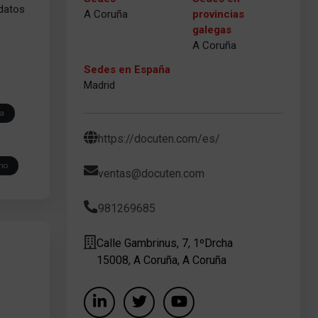
 datos
A Coruña
provincias
galegas
A Coruña
Sedes en España
Madrid
ia
https://docuten.com/es/
mo
ventas@docuten.com
981269685
Calle Gambrinus, 7, 1ºDrcha
15008, A Coruña, A Coruña