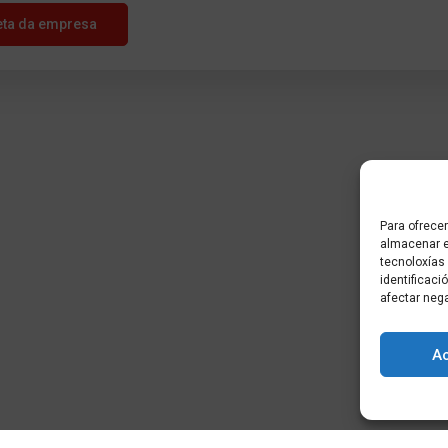
eta da empresa
Para ofrecer
almacenar e
tecnoloxías
identificaci
afectar neg
A