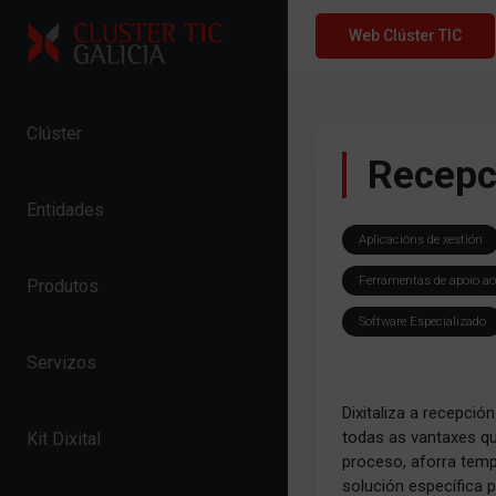
Skip to content
Web Clúster TIC
Clúster
Recepci
Entidades
Aplicacións de xestión
Ferramentas de apoio ao
Produtos
Software Especializado
Servizos
Dixitaliza a recepció
todas as vantaxes qu
Kit Dixital
proceso, aforra temp
solución específica 