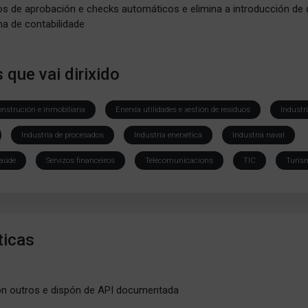
xos de aprobación e checks automáticos e elimina a introducción de
a de contabilidade
 que vai dirixido
nstrución e inmobiliaria
Enerxía utilidades e xestión de residuos
Industr
Industria de procesados
Industria enerxética
Industria naval
aúde
Servizos financeiros
Telecomunicacions
TIC
Turis
ticas
on outros e dispón de API documentada