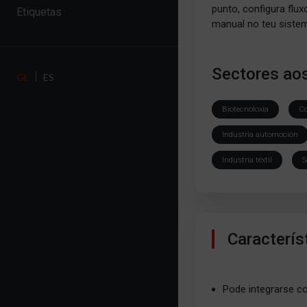
punto, configura flu
Etiquetas
manual no teu sistem
Sectores aos
GL
ES
Biotecnoloxía
Co
Industria automoción
Industria téxtil
S
Caracterís
Pode integrarse c