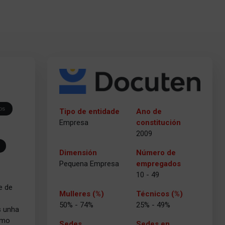
os
Tipo de entidade
Ano de
Empresa
constitución
2009
Dimensión
Número de
Pequena Empresa
empregados
10 - 49
e de
Mulleres (%)
Técnicos (%)
50% - 74%
25% - 49%
s unha
smo
Sedes
Sedes en