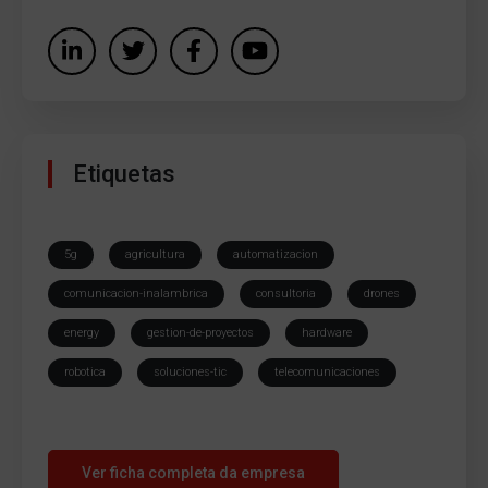
Etiquetas
5g
agricultura
automatizacion
comunicacion-inalambrica
consultoria
drones
energy
gestion-de-proyectos
hardware
robotica
soluciones-tic
telecomunicaciones
Ver ficha completa da empresa