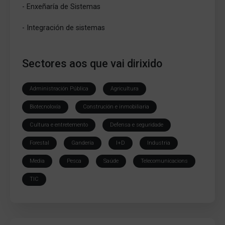
- Enxeñaría de Sistemas
- Integración de sistemas
Sectores aos que vai dirixido
Administración Pública
Agricultura
Biotecnoloxía
Construción e inmobiliaria
Cultura e entretemento
Defensa e seguridade
Forestal
Gandería
I+D
Industria
Media
Pesca
Saúde
Telecomunicacions
TIC