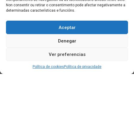
Non consentir ou retirar o consentimento pode afectar negativamente a
determinadas características e funcións.
Aceptar
Denegar
Ver preferencias
Política de cookies
Política de privacidade
Edificio CEM (Centro de Emprendemento) - Cidade da
Cultura
15707 Gaias - Santiago de Compostela