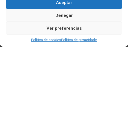
Aceptar
Denegar
Ver preferencias
Política de cookies
Política de privacidade
Edificio CEM (Centro de Emprendemento) - Cidade da
Cultura
15707 Gaias - Santiago de Compostela
Horario de oficina:
[L-X] 8:30h - 14:30h | 15:00h - 17:00h
[V] 8:00h - 15:00h