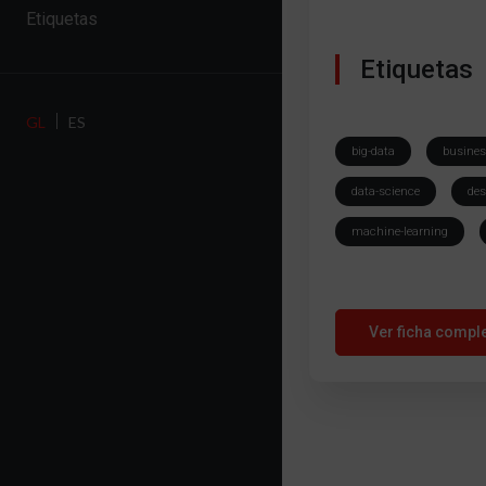
Etiquetas
Etiquetas
GL
ES
big-data
busines
data-science
des
machine-learning
Ver ficha compl