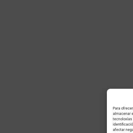
Para ofrecer
almacenar e
tecnoloxías
identificaci
afectar neg