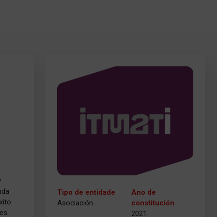
y
nda
Tipo de entidade
Ano de
xito
Asociación
constitución
es.
2021