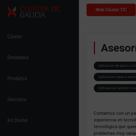
Skip to content
Web Clúster TIC
Clúster
Asesor
Entidades
Aplicación de apoio a to
Aplicacións para a xesti
Produtos
Software de carácter cien
Servizos
Contamos con un pane
experiencia en tecno
Kit Dixital
tecnológica que quie
problemas muy variad