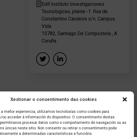
Edif.Instituto Investigaciones
Tecnológicas, planta -1. Rúa de
Constantino Candeira s/n. Campus
Vida.
15782, Santiago De Compostela , A
Coruña
Xestionar o consentimento das cookies
 a mellor experiencia, utilizamos tecnoloxías como cookies para
/ou acceder á información do dispositivo. O consentimento destas
 permitiranos procesar datos como o comportamento de navegación ou as
óns únicas neste sitio. Non consentir ou retirar o consentimento pode
ativamente a determinadas características e funcións.