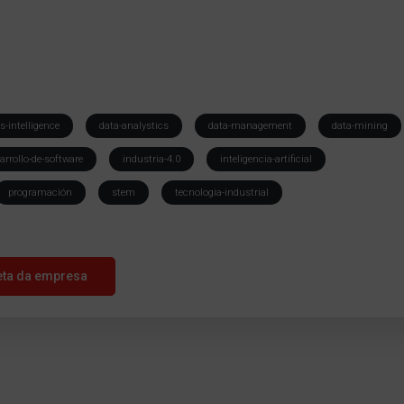
s-intelligence
data-analystics
data-management
data-mining
arrollo-de-software
industria-4.0
inteligencia-artificial
programación
stem
tecnologia-industrial
eta da empresa