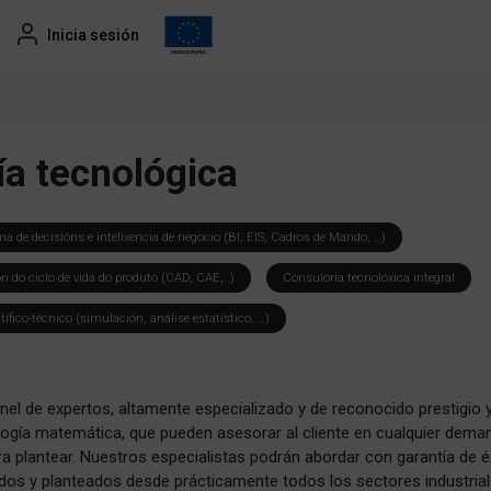
Inicia sesión
ía tecnológica
ma de decisións e intelixencia de negocio (BI, EIS, Cadros de Mando, …)
ón do ciclo de vida do produto (CAD, CAE,..)
Consuloría tecnolóxica integral
tífico-técnico (simulación, análise estatístico, …)
l de expertos, altamente especializado y de reconocido prestigio 
logía matemática, que pueden asesorar al cliente en cualquier dema
ra plantear. Nuestros especialistas podrán abordar con garantía de é
os y planteados desde prácticamente todos los sectores industrial