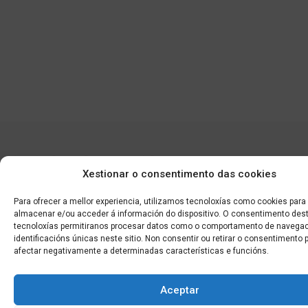
Xestionar o consentimento das cookies
Para ofrecer a mellor experiencia, utilizamos tecnoloxías como cookies para
almacenar e/ou acceder á información do dispositivo. O consentimento des
Edificio CEM (Centro de Emprendemento) - Cidade da
tecnoloxías permitiranos procesar datos como o comportamento de navegac
Cultura
identificacións únicas neste sitio. Non consentir ou retirar o consentimento 
15707 Gaias - Santiago de Compostela
afectar negativamente a determinadas características e funcións.
Horario de oficina:
Aceptar
[L-X] 8:30h - 14:30h | 15:00h - 17:00h
[V] 8:00h - 15:00h