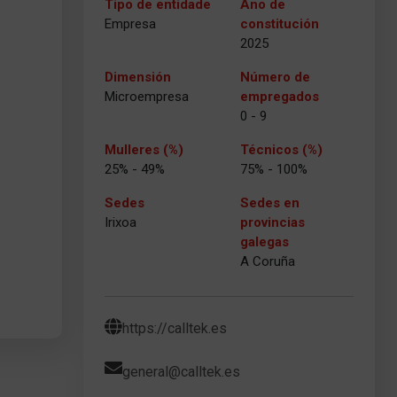
Tipo de entidade
Ano de
Empresa
constitución
2025
Dimensión
Número de
Microempresa
empregados
0 - 9
Mulleres (%)
Técnicos (%)
25% - 49%
75% - 100%
Sedes
Sedes en
Irixoa
provincias
galegas
A Coruña
https://calltek.es
general@calltek.es