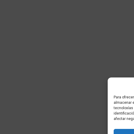
Para ofrecer
almacenar e
tecnoloxías
identificaci
afectar neg