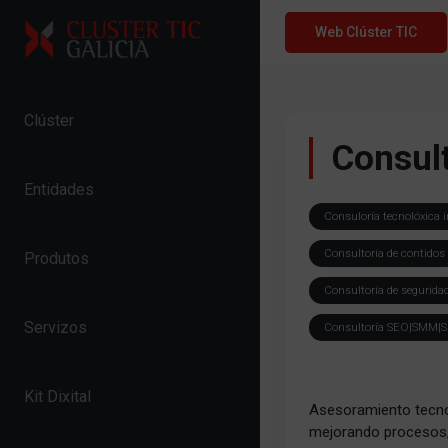
Skip to content
Web Clúster TIC
Clúster
Consult
Entidades
Consuloría tecnolóxica i
Consultoría de contidos
Produtos
Consultoría de segurida
Servizos
Consultoría SEO|SMM|S
Kit Dixital
Asesoramiento tecnoló
mejorando procesos, 