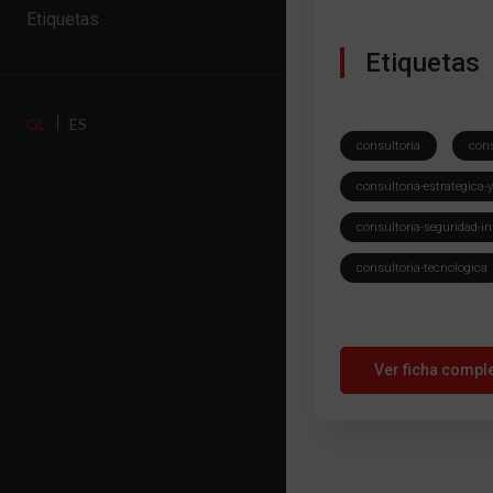
Etiquetas
Etiquetas
GL
ES
consultoria
cons
consultoria-estrategica-
consultoria-seguridad-i
consultoria-tecnologica
Ver ficha compl