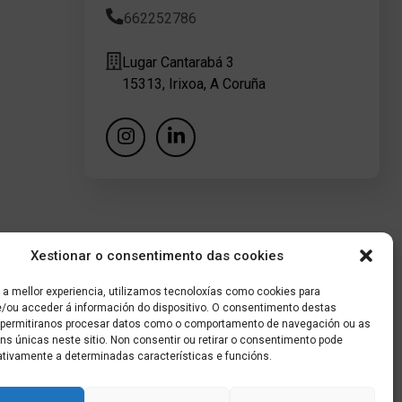
662252786
Lugar Cantarabá 3
15313, Irixoa, A Coruña
Xestionar o consentimento das cookies
 a mellor experiencia, utilizamos tecnoloxías como cookies para
/ou acceder á información do dispositivo. O consentimento destas
 permitiranos procesar datos como o comportamento de navegación ou as
óns únicas neste sitio. Non consentir ou retirar o consentimento pode
ativamente a determinadas características e funcións.