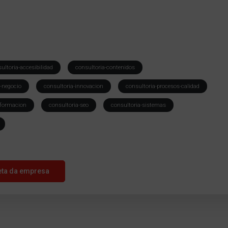
ultoria-accesibilidad
consultoria-contenidos
y-negocio
consultoria-innovacion
consultoria-procesos-calidad
nformacion
consultoria-seo
consultoria-sistemas
eta da empresa