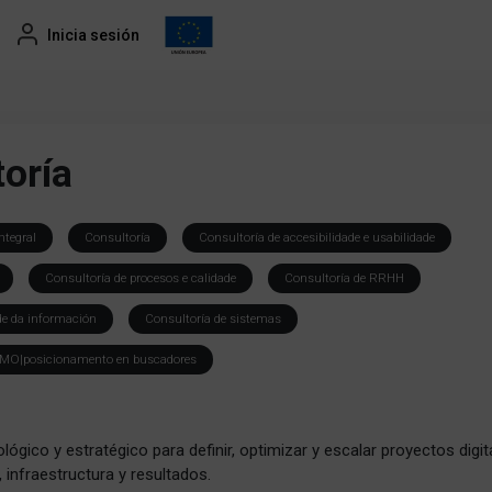
Inicia sesión
oría
ntegral
Consultoría
Consultoría de accesibilidade e usabilidade
Consultoría de procesos e calidade
Consultoría de RRHH
de da información
Consultoría de sistemas
MO|posicionamento en buscadores
gico y estratégico para definir, optimizar y escalar proyectos digit
infraestructura y resultados.