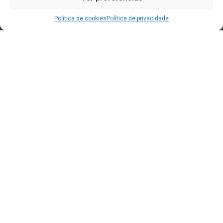
Política de cookies
Política de privacidade
Edificio CEM (Centro de Emprendemento) - Cidade da
Cultura
15707 Gaias - Santiago de Compostela
Horario de oficina:
[L-X] 8:30h - 14:30h | 15:00h - 17:00h
[V] 8:00h - 15:00h
+34 881 939 651
info@clusterticgalicia.com