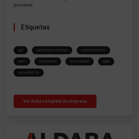
procesos.
Etiquetas
api
aplicacions-software
automatizacion
bpm
compliance
firma-digital
rgpd
soluciones-tic
Ver ficha completa da empresa