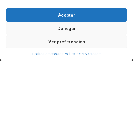
Aceptar
Denegar
Ver preferencias
Política de cookies
Política de privacidade
Edificio CEM (Centro de Emprendemento) - Cidade da
Cultura
15707 Gaias - Santiago de Compostela
Horario de oficina: