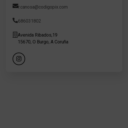
r.canosa@codigopix.com
686031802
Avenida Ribados,19
15670, O Burgo, A Coruña