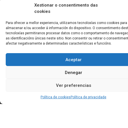
Xestionar o consentimento das
cookies
Para ofrecer a mellor experiencia, utilizamos tecnoloxías como cookies para
almacenar e/ou acceder á información do dispositivo. O consentimento des
tecnoloxías permitiranos procesar datos como o comportamento de navegac
as identificacións únicas neste sitio. Non consentir ou retirar o consentime
afectar negativamente a determinadas características e funcións.
Edificio CEM (Centro de Emprendemento) - Cidade da
Cultura
Aceptar
15707 Gaias - Santiago de Compostela
Denegar
Horario de oficina:
[L-X] 8:30h - 14:30h | 15:00h - 17:00h
[V] 8:00h - 15:00h
Ver preferencias
Política de cookies
Política de privacidade
+34 881 939 651
info@clusterticgalicia.com