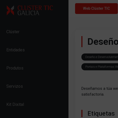
Skip to content
Web Clúster TIC
Clúster
Deseño
Entidades
Deseño e Desenvolvemento
Portais e Plataformas W
Produtos
Servizos
Deseñamos a túa web
satisfactoria.
Kit Dixital
Etiquetas