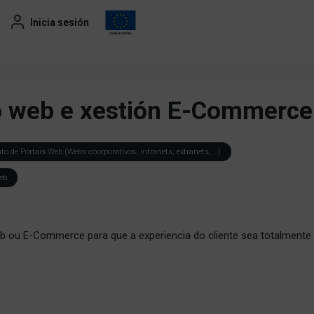
Inicia sesión
 web e xestión E-Commerce
 de Portais Web (Webs coorporativos, intranets, extranets, …)
eb
 ou E-Commerce para que a experiencia do cliente sea totalmente