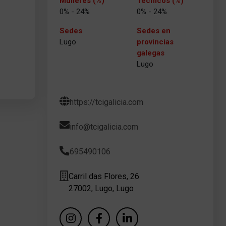
Mulleres (%)
Técnicos (%)
0% - 24%
0% - 24%
Sedes
Sedes en
Lugo
provincias
galegas
Lugo
https://tcigalicia.com
info@tcigalicia.com
695490106
Carril das Flores, 26
27002, Lugo, Lugo