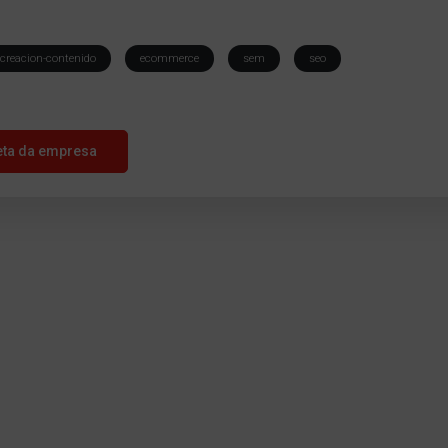
creacion-contenido
ecommerce
sem
seo
eta da empresa