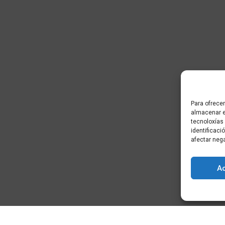
Para ofrecer
almacenar e
tecnoloxías
identificaci
afectar neg
A
) - Cidade da
+34 881 939 651