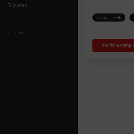
Etiquetas
aplicacions-web
GL
ES
Ver ficha compl