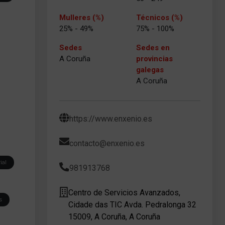
Mulleres (%)
Técnicos (%)
25% - 49%
75% - 100%
Sedes
Sedes en
A Coruña
provincias
galegas
A Coruña
https://www.enxenio.es
contacto@enxenio.es
ial
981913768
Centro de Servicios Avanzados,
s
Cidade das TIC Avda. Pedralonga 32
15009, A Coruña, A Coruña