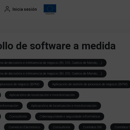
Inicia sesión
ollo de software a medida
ma de decisións e intelixencia de negocio (BI, EIS, Cadros de Mando, …)
ma de decisións e intelixencia de negocio (BI, EIS, Cadros de Mando, …)
e procesos de negocio (BPM)
Aplicación de xestión de procesos de negocio (BPM)
Aplicacións de localización e monitorización
 información
Aplicacións de localización e monitorización
Consultoría
Ciberseguridade e seguridade informática
Comercio Electrónico
Consultoría
Contidos SIX
Contidos 