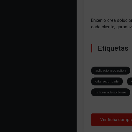
Enxenio crea solucio
cada cliente, garanti
Etiquetas
aplicaciones-gestion
ciberseguridade
tailor-made-software
Ver ficha compl