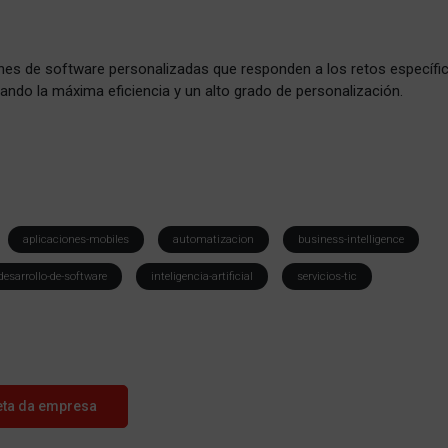
nes de software personalizadas que responden a los retos específi
zando la máxima eficiencia y un alto grado de personalización.
aplicaciones-mobiles
automatizacion
business-intelligence
desarrollo-de-software
inteligencia-artificial
servicios-tic
eta da empresa