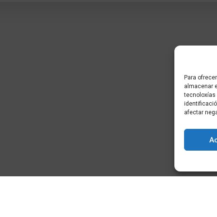
Para ofrecer
almacenar e
tecnoloxías
identificaci
afectar neg
A
) - Cidade da
+34 881 939 651
info@clusterticgalicia.com