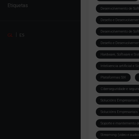
Etiquetas
Desenvolvemento de Sof
Deseño e Desenvolvemento
Desenvolvemento de Sof
GL
ES
Deseño e Desenvolvemento
Hardware, Software e Si
Intelixencia artificial e 
Plataformas SIX
Ciberseguridade e segur
Solucións Empresariais I
Solucións Empresariais I
Soporte e mantemento de
Streaming (vídeo e audio 