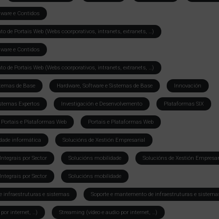
tware e Contidos
 de Portais Web (Webs coorporativos, intranets, extranets, …)
tware e Contidos
 de Portais Web (Webs coorporativos, intranets, extranets, …)
stemas de Base
Hardware, Software e Sistemas de Base
Innovación
Sistemas Expertos
Investigación e Desenvolvemento
Plataformas SIX
Portais e Plataformas Web
Portais e Plataformas Web
idade informática
Solucións de Xestión Empresarial
ntegrais por Sector
Solucións mobilidade
Solucións de Xestión Empresar
ntegrais por Sector
Solucións mobilidade
 infraestruturas e sistemas
Soporte e mantemento de infraestruturas e sistema
por internet, …)
Streaming (vídeo e audio por internet, …)