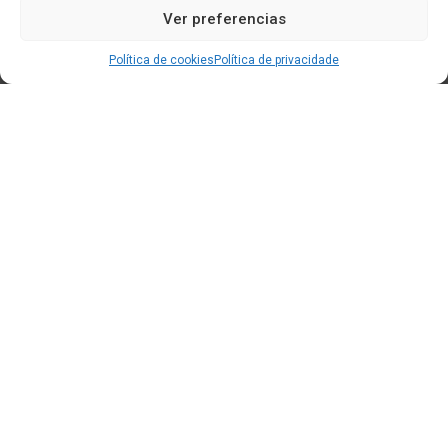
Ver preferencias
Política de cookies
Política de privacidade
Edificio CEM (Centro de Emprendemento) - Cidade da
Cultura
15707 Gaias - Santiago de Compostela
Horario de oficina:
[L-X] 8:30h - 14:30h | 15:00h - 17:00h
[V] 8:00h - 15:00h
+34 881 939 651
info@clusterticgalicia.com