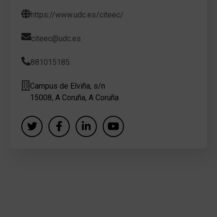
https://www.udc.es/citeec/
citeec@udc.es
881015185
Campus de Elviña, s/n
15008, A Coruña, A Coruña