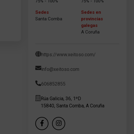
75% - 100%
75% - 100%
Sedes
Sedes en
Santa Comba
provincias
galegas
A Coruña
https://www.xeitoso.com/
info@xeitoso.com
606852855
Rúa Galicia, 36, 1ºD
15840, Santa Comba, A Coruña