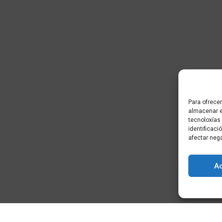
Para ofrecer
almacenar e
tecnoloxías
identificaci
afectar neg
A
) - Cidade da
+34 881 939 651