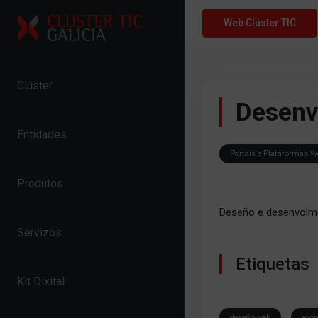
Skip to content
Web Clúster TIC
Clúster
Desenv
Entidades
Portais e Plataformas W
Produtos
Deseño e desenvolm
Servizos
Etiquetas
Kit Dixital
deseño-web
eco