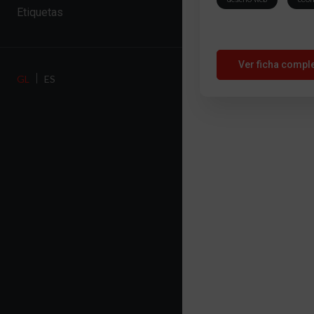
Etiquetas
Ver ficha compl
GL
ES