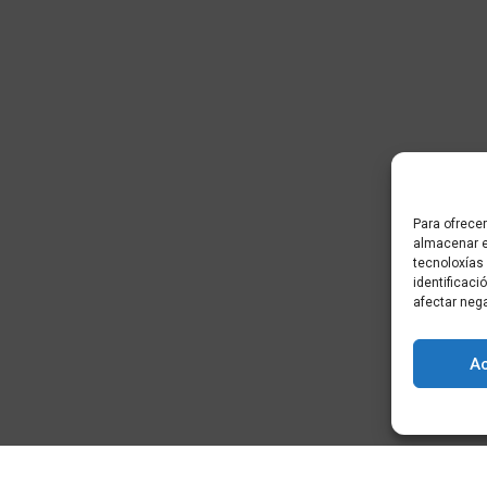
Para ofrecer
almacenar e
tecnoloxías
identificaci
afectar neg
A
) - Cidade da
+34 881 939 651