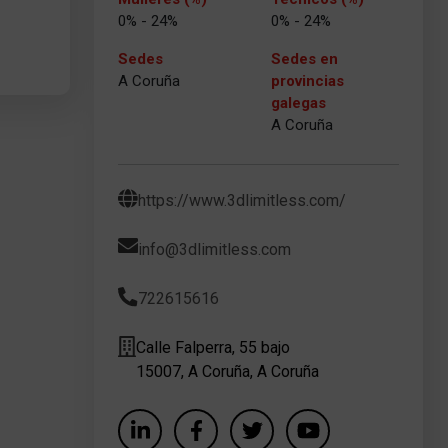
0% - 24%
0% - 24%
Sedes
Sedes en
A Coruña
provincias
galegas
A Coruña
https://www.3dlimitless.com/
info@3dlimitless.com
722615616
Calle Falperra, 55 bajo
15007, A Coruña, A Coruña