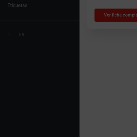
Etiquetas
Ver ficha compl
GL
ES