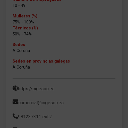
10 - 49
Mulleres (%)
75% - 100%
Técnicos (%)
50% - 74%
Sedes
A Coruña
Sedes en provincias galegas
A Coruña
https://cigesoc.es
comercial@cigesoc.es
981237311 ext.2