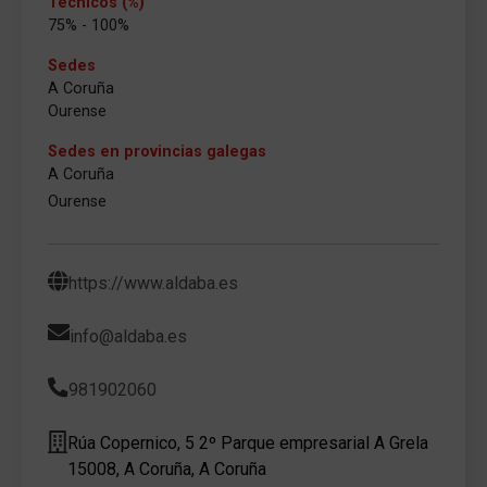
Técnicos (%)
75% - 100%
Sedes
A Coruña
Ourense
Sedes en provincias galegas
A Coruña
Ourense
https://www.aldaba.es
info@aldaba.es
981902060
Rúa Copernico, 5 2º Parque empresarial A Grela
15008, A Coruña, A Coruña