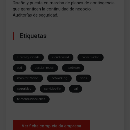
Diseño y puesta en marcha de planes de contingencia
que garanticen la continuidad de negocio.
Auditorías de seguridad.
Etiquetas
ciberseguridade
cloud-based
conectividad
cpd
gestion-redes
hardware
monitorizacion
networking
saas
seguridad
servicios-tic
sql
telecomunicaciones
Ver ficha completa da empresa