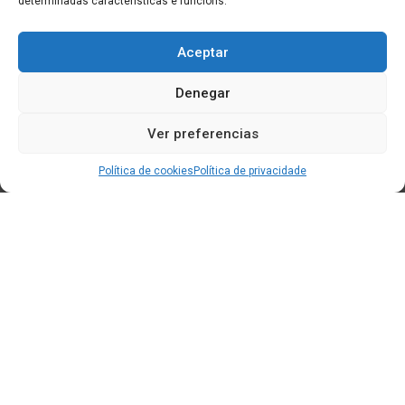
determinadas características e funcións.
Aceptar
Denegar
Ver preferencias
Política de cookies
Política de privacidade
Edificio CEM (Centro de Emprendemento) - Cidade da
Cultura
15707 Gaias - Santiago de Compostela
Horario de oficina: