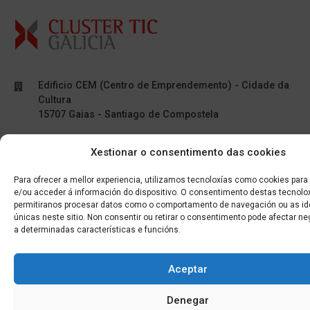
Edificio CEM (Centro de Emprendemento) - Cidade da
Cultura
15707 Gaias - Santiago de Compostela
Horario de oficina:
Xestionar o consentimento das cookies
[L-X] 8:30h - 14:30h | 15:00h - 17:00h
[V] 8:00h - 15:00h
Para ofrecer a mellor experiencia, utilizamos tecnoloxías como cookies par
e/ou acceder á información do dispositivo. O consentimento destas tecnolo
permitiranos procesar datos como o comportamento de navegación ou as ide
+34 881 939 651
únicas neste sitio. Non consentir ou retirar o consentimento pode afectar n
a determinadas características e funcións.
info@clusterticgalicia.com
Aceptar
Denegar