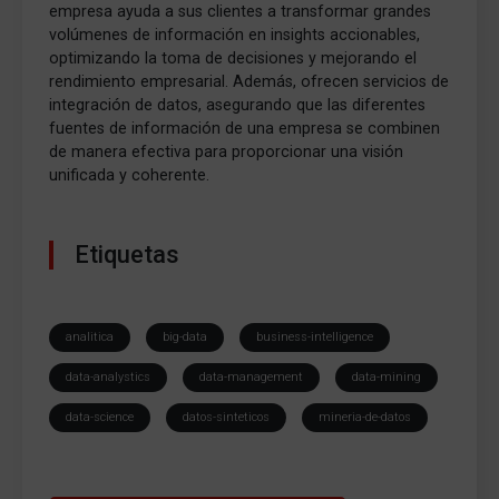
empresa ayuda a sus clientes a transformar grandes
volúmenes de información en insights accionables,
optimizando la toma de decisiones y mejorando el
rendimiento empresarial. Además, ofrecen servicios de
integración de datos, asegurando que las diferentes
fuentes de información de una empresa se combinen
de manera efectiva para proporcionar una visión
unificada y coherente.
Etiquetas
analitica
big-data
business-intelligence
data-analystics
data-management
data-mining
data-science
datos-sinteticos
mineria-de-datos