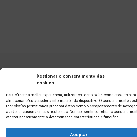
Xestionar o consentimento das
cookies
Para ofrecer a mellor experiencia, utilizamos tecnoloxías como cookies para
Edificio CEM (Centro de Emprendemento) - Cidade da
almacenar e/ou acceder á información do dispositivo. O consentimento des
Cultura
tecnoloxías permitiranos procesar datos como o comportamento de navegac
15707 Gaias - Santiago de Compostela
as identificacións únicas neste sitio. Non consentir ou retirar o consentime
afectar negativamente a determinadas características e funcións.
Horario de oficina:
[L-X] 8:30h - 14:30h | 15:00h - 17:00h
Aceptar
[V] 8:00h - 15:00h