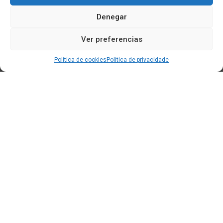
Denegar
Ver preferencias
Política de cookies
Política de privacidade
Edificio CEM (Centro de Emprendemento) - Cidade da
Cultura
15707 Gaias - Santiago de Compostela
Horario de oficina:
[L-X] 8:30h - 14:30h | 15:00h - 17:00h
[V] 8:00h - 15:00h