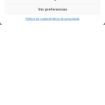
Ver preferencias
Política de cookies
Política de privacidade
Edificio CEM (Centro de Emprendemento) - Cidade da
Cultura
15707 Gaias - Santiago de Compostela
Horario de oficina:
[L-X] 8:30h - 14:30h | 15:00h - 17:00h
[V] 8:00h - 15:00h
+34 881 939 651