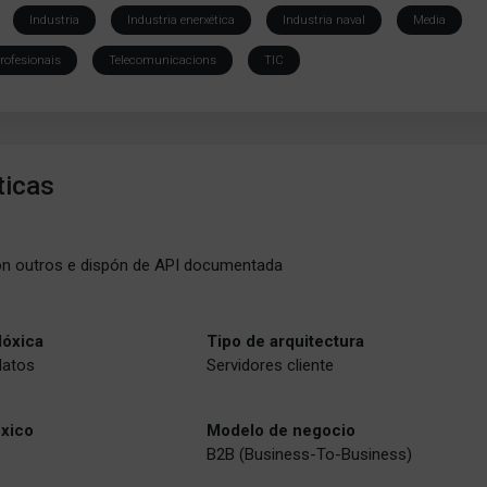
Industria
Industria enerxética
Industria naval
Media
profesionais
Telecomunicacions
TIC
ticas
on outros e dispón de API documentada
lóxica
Tipo de arquitectura
datos
Servidores cliente
óxico
Modelo de negocio
B2B (Business-To-Business)