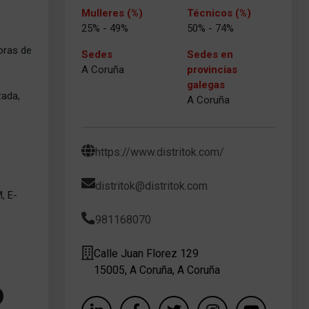
Mulleres (%)
Técnicos (%)
25% - 49%
50% - 74%
oras de
Sedes
Sedes en
A Coruña
provincias
galegas
zada,
A Coruña
https://www.distritok.com/
distritok@distritok.com
, E-
981168070
Calle Juan Florez 129
15005, A Coruña, A Coruña