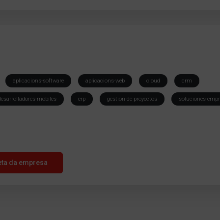
aplicacions-software
aplicacions-web
cloud
crm
desarrolladores-mobiles
erp
gestion-de-proyectos
soluciones-emp
eta da empresa