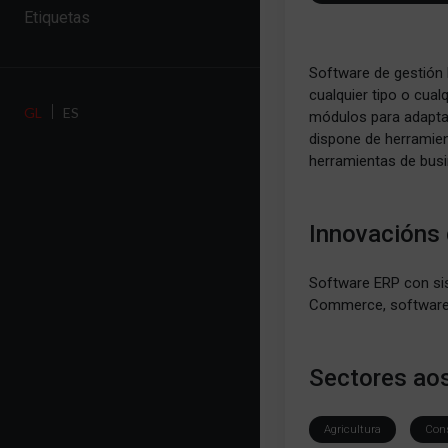
Etiquetas
Software de gestión 
cualquier tipo o cua
GL
ES
módulos para adaptar
dispone de herramie
herramientas de busi
Innovacións
Software ERP con si
Commerce, software c
Sectores aos
Agricultura
Cons