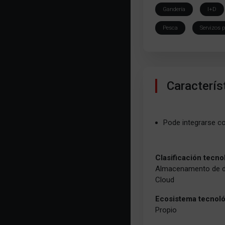
Gandería
I+D
Pesca
Servizos 
Caracterís
Pode integrarse c
Clasificación tecno
Almacenamento de 
Cloud
Ecosistema tecnol
Propio