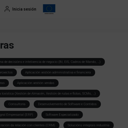
Inicia sesión
ras
ma de decisións e intelixencia de negocio (BI, EIS, Cadros de Mando, …)
proxectos
Aplicación xestión administrativa e financiera
ras
Aplicación xestión vendas
a loxística (Xestión de Almacén, Xestión de rutas e flotas, SCMs, …)
Consultoría
Desenvolvemento de Software e Contidos
egral Empresarial (ERP)
Software Especializado
tración da relación con clientes (CRM)
Solucións integrais industria