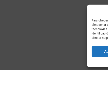
Para ofrecer
almacenar e
tecnoloxías
identificaci
afectar neg
A
) - Cidade da
+34 881 939 651
info@clusterticgalicia.com