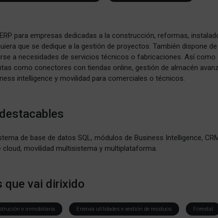
ERP para empresas dedicadas a la construcción, reformas, instalad
lquiera que se dedique a la gestión de proyectos. También dispone de
se a necesidades de servicios técnicos o fabricaciones. Así como
ntas como conectores con tiendas online, gestión de almacén avan
ness intelligence y movilidad para comerciales o técnicos.
 destacables
stema de base de datos SQL, módulos de Business Intelligence, CRM
loud, movilidad multisistema y multiplataforma.
 que vai dirixido
trución e inmobiliaria
Enerxía utilidades e xestión de residuos
Forestal