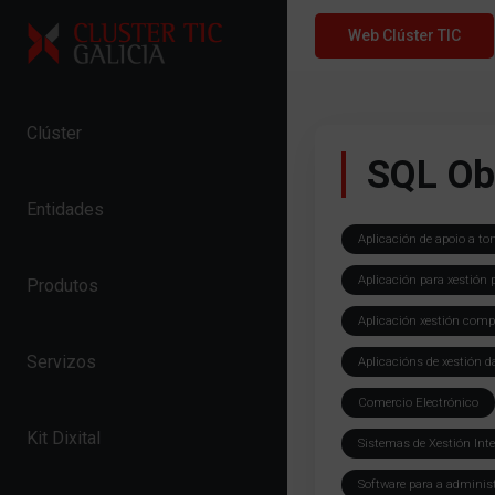
Skip to content
Web Clúster TIC
Clúster
SQL Ob
Entidades
Aplicación de apoio a to
Aplicación para xestión 
Produtos
Aplicación xestión comp
Servizos
Aplicacións de xestión d
Comercio Electrónico
Kit Dixital
Sistemas de Xestión Int
Software para a adminis